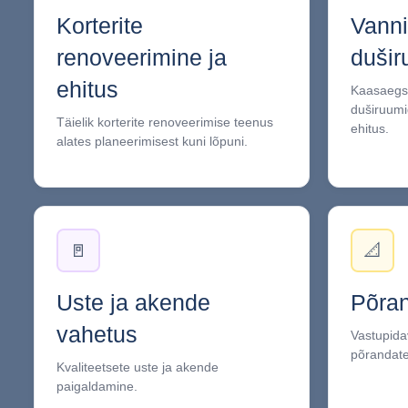
Korterite
Vanni
renoveerimine ja
dušir
ehitus
Kaasaegse
duširuumi
Täielik korterite renoveerimise teenus
ehitus.
alates planeerimisest kuni lõpuni.
🚪
📐
Uste ja akende
Põran
vahetus
Vastupidav
põrandate
Kvaliteetsete uste ja akende
paigaldamine.