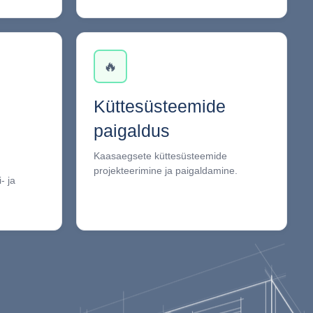
🔥
Küttesüsteemide
paigaldus
Kaasaegsete küttesüsteemide
projekteerimine ja paigaldamine.
- ja