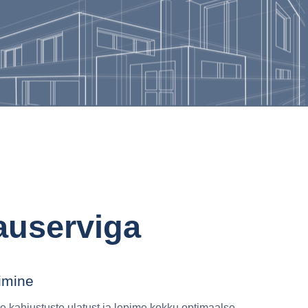
auserviga
imine
e kahjustuste ulatust ja lepime kokku optimaalse