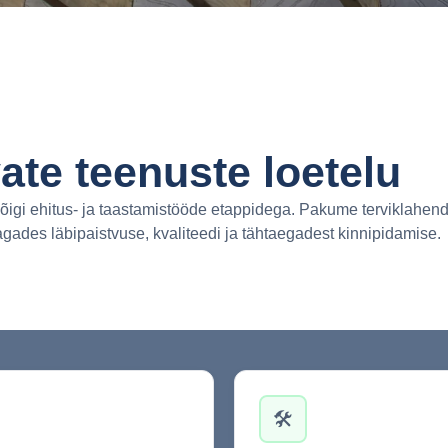
ate teenuste loetelu
igi ehitus- ja taastamistööde etappidega. Pakume terviklahend
agades läbipaistvuse, kvaliteedi ja tähtaegadest kinnipidamise.
🛠️