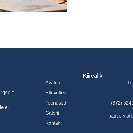
Kiirvalik
Avaleht
Tür
ärgsele
Ettevõttest
Teenused
+(372) 524
dele.
Galerii
bauserv[at]
Kontakt