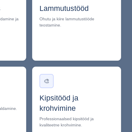
s
Lammutustööd
ldamine ja
Ohutu ja kiire lammutustööde
teostamine.
🎨
Kipsitööd ja
krohvimine
aldamine.
Professionaalsed kipsitööd ja
kvaliteetne krohvimine.