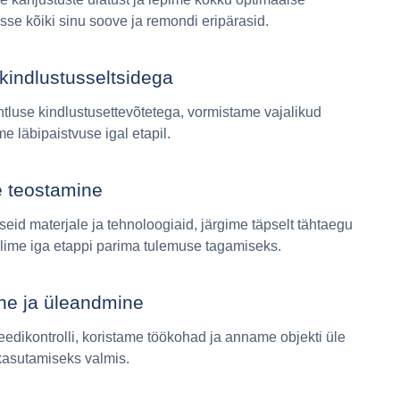
sse kõiki sinu soove ja remondi eripärasid.
kindlustusseltsidega
luse kindlustusettevõtetega, vormistame vajalikud
 läbipaistvuse igal etapil.
e teostamine
id materjale ja tehnoloogiaid, järgime täpselt tähtaegu
llime iga etappi parima tulemuse tagamiseks.
ine ja üleandmine
eedikontrolli, koristame töökohad ja anname objekti üle
 kasutamiseks valmis.