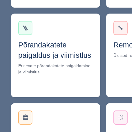
🪜
🔧
Põrandakatete
Remo
paigaldus ja viimistlus
Üldised r
Erinevate põrandakatete paigaldamine
ja viimistlus.
🏛️
💨