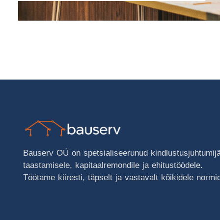
Bauserv OÜ on spetsialiseerunud kindlustusjuhtumij
taastamisele, kapitaalremondile ja ehitustöödele.
Töötame kiiresti, täpselt ja vastavalt kõikidele normi