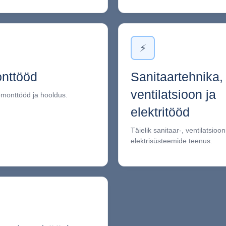
⚡
nttööd
Sanitaartehnika,
ventilatsioon ja
emonttööd ja hooldus.
elektritööd
Täielik sanitaar-, ventilatsiooni
elektrisüsteemide teenus.