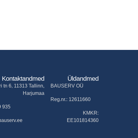
Kontaktandmed
Üldandmed
i tn 6, 11313 Tallinn,
BAUSERV OÜ
Harjumaa
Reg.nr.: 12611660
9 935
KMKR:
bauserv.ee
EE101814360