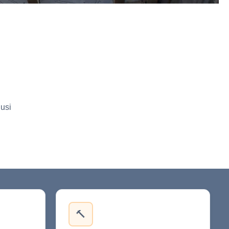
usi
🔨