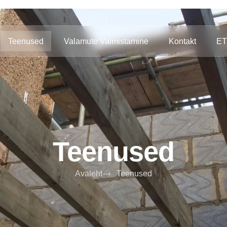
Teenused
Valamute Valmistamine
Kontakt
ET
Teenused
Avaleht
Teenused