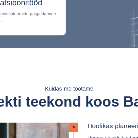
latsioonitööd
ioonisüsteemide paigaldamine
.
Kuidas me töötame
jekti teekond koos B
Hoolikas planeer
Uurime objekti, hindam