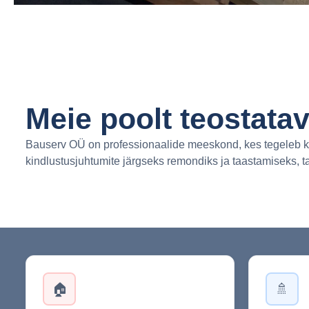
Meie poolt teostatav
Bauserv OÜ on professionaalide meeskond, kes tegeleb kõ
kindlustusjuhtumite järgseks remondiks ja taastamiseks, t
🏠
🚿